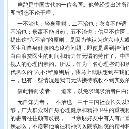
扁鹊是中国古代的一位名医。他曾经提出过所谓
即“骄恣不论于理，
一不治也；轻身重财，二不治也；衣食不能适
不治也；形羸不能服药，五不治也；信巫不信医，
提出这“六不治”的原则，是因为他认为这六种人
医生和自身健康的态度有问题，即使是遇到神仙
白白浪费医生的时间和精力作无谓的劳作了。中
视人的心理因素的。所以，作为一名心理咨询和
代名医的“六不治”原则后，我马上就联想到在我
中，也有一些情况是我们无法接待或收不到实效
借此特向读者一一道来，以免求询求治者白白
无自知力者，一不治也 由于中国社会长久以
够，广大群众对自身心理健康和精神卫生的重视
的患者往往颇有歧视，一旦亲朋好友中有人有严
疾忌医，不愿带他前往精神病医院或医院的精神