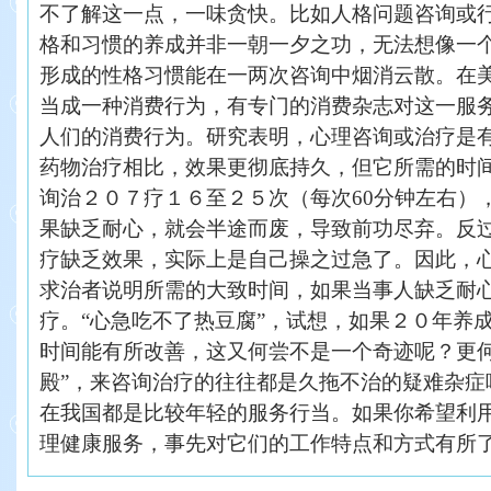
不了解这一点，一味贪快。比如人格问题咨询或
格和习惯的养成并非一朝一夕之功，无法想像一
形成的性格习惯能在一两次咨询中烟消云散。在
当成一种消费行为，有专门的消费杂志对这一服
人们的消费行为。研究表明，心理咨询或治疗是
药物治疗相比，效果更彻底持久，但它所需的时
询治２０７疗１６至２５次（每次60分钟左右）
果缺乏耐心，就会半途而废，导致前功尽弃。反
疗缺乏效果，实际上是自己操之过急了。因此，
求治者说明所需的大致时间，如果当事人缺乏耐
疗。“心急吃不了热豆腐”，试想，如果２０年养
时间能有所改善，这又何尝不是一个奇迹呢？更何
殿”，来咨询治疗的往往都是久拖不治的疑难杂症
在我国都是比较年轻的服务行当。如果你希望利
理健康服务，事先对它们的工作特点和方式有所