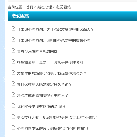
当前位置：
首页
> 婚恋心理 > 恋爱困惑
恋爱困惑
【太原心理咨询】为什么恋爱脑显得那么黏人？
【太原心理咨询】识别那些恋爱中的虚荣心理
青春期易发的单相思困扰
很多激烈的「真爱」，其实是创伤性吸引
爱情里的垃圾袋：渣男，我该拿你怎么办？
和什么样的人结婚稳定持久合适？
怎么才能追回和我提分手的人？
你还能接受没有物质的爱情吗
男女交往之初，切忌犯这些身体语言上的“小错误”
心理咨询专家解读：到底是"爱"还是"控制"？