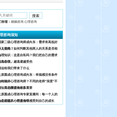
门标签：
婚姻咨询 心理咨询
理咨询须知
国家二级心理咨询师成向东：需求有高低好
坏之分吗？
外人视角，如何判断其他两人的关系是否相
熟
心理知识：这是自私吗？我们把自己的需求
放在首位。
鸵鸟心理：越逃避越受伤
强迫给我们带来了什么
太原圆成心理咨询成向东：幸福感没有条件
0204）
如何选择心理咨询师？不同的老师“深度”不
同，只选择适合自己
你知道心理咨询有多重要
太原圆成心理咨询专家直播间：每一个人的
内心困惑不一样是合理
你是否能从心理咨询中感受到自己的成长