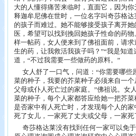
大的人懂得痛苦来临时，直面它，因为你
释迦牟尼佛在世时，一位名字叫奇莎格达
的孩子而难过。她不能够接受孩子离开她
医，希望可以找到挽回她孩子性命的
药物
样一帖药，女人便来到了佛祖面前，
请求
生的药，让我救活我孩子吗？”
“我是知道
道，“不过我需要一些做
药的原料。”
女人舒了一口气，问道：“你需要哪些
菜的种子，我要的芥菜种子必须来自一个
父母或仆人死亡过的家庭。”佛祖说。
女
菜的种子，每个人家都答应给
她一把芥菜
是否家中有人死亡时，才发
现每个人的家
死了女儿，一家死了丈夫
或父母，一家死
奇莎格达莱没有找到任何一家可以免于