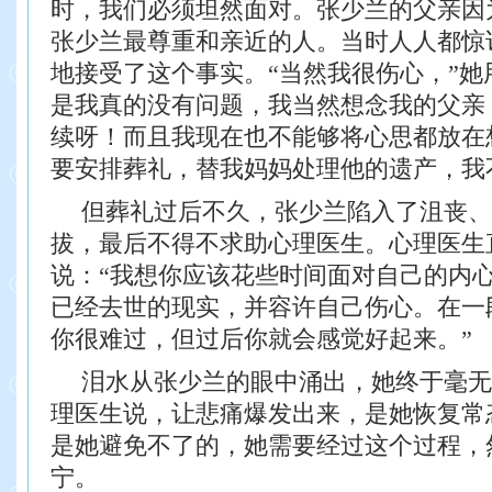
时，我们必须坦然面对。
张少兰的父亲因
张少兰最尊重和亲
近的人。当时人人都惊
地接受了这个事
实。“当然我很伤心，”她
是我真的没
有问题，我当然想念我的父亲
续呀！而
且我现在也不能够将心思都放在
要安排
葬礼，替我妈妈处理他的遗产，我
但葬礼过后不久，张少兰陷入了沮丧、
拔，最后不得不求助心理医生。
心理医生
说：“我想你应该花些时间面对
自己的内
已经去世的现实，并容许自
己伤心。在一
你很难过，但过后你就会
感觉好起来。”
泪水从张少兰的眼中涌出，她终于毫无
理医生说，让悲痛爆发出来，是她恢复常
是她避免不了的，她需要经过这个过程，
宁。