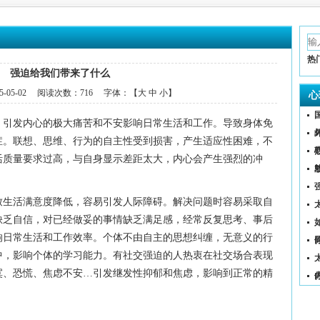
热
强迫给我们带来了什么
5-05-02
阅读次数：
716 字体：【
大
中
小
】
心
，引发内心的极大痛苦和不安影响日常生活和工作。导致身体免
症。联想、思维、行为的自主性受到损害，产生适应性困难，不
活质量要求过高，与自身显示差距太大，内心会产生强烈的冲
致生活满意度降低，容易引发人际障碍。解决问题时容易采取自
缺乏自信，对已经做妥的事情缺乏满足感，经常反复思考、事后
（
响日常生活和工作效率。个体不由自主的思想纠缠，无意义的行
中，影响个体的学习能力。有社交强迫的人热衷在社交场合表现
寞、恐慌、焦虑不安…引发继发性抑郁和焦虑，影响到正常的精