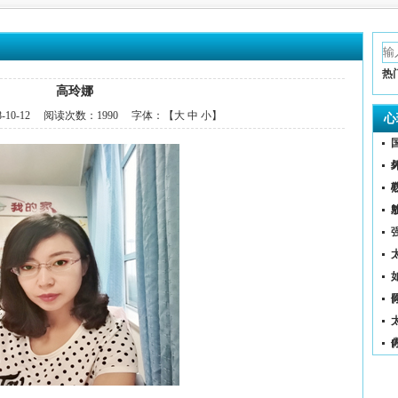
热
高玲娜
8-10-12
阅读次数：
1990 字体：【
大
中
小
】
心
（