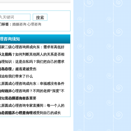
门标签：
婚姻咨询 心理咨询
理咨询须知
国家二级心理咨询师成向东：需求有高低好
坏之分吗？
外人视角，如何判断其他两人的关系是否相
熟
心理知识：这是自私吗？我们把自己的需求
放在首位。
鸵鸟心理：越逃避越受伤
强迫给我们带来了什么
太原圆成心理咨询成向东：幸福感没有条件
0204）
如何选择心理咨询师？不同的老师“深度”不
同，只选择适合自己
你知道心理咨询有多重要
太原圆成心理咨询专家直播间：每一个人的
内心困惑不一样是合理
你是否能从心理咨询中感受到自己的成长