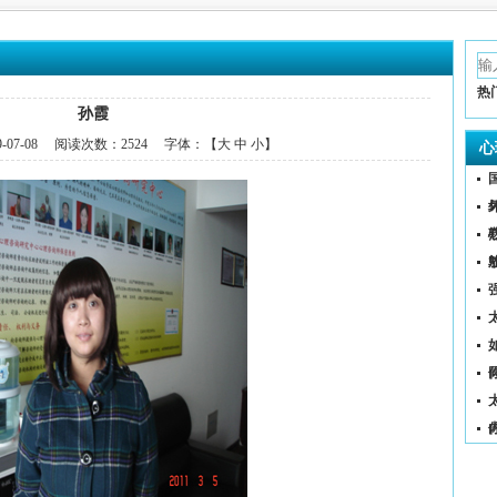
热
孙霞
9-07-08
阅读次数：
2524 字体：【
大
中
小
】
心
（