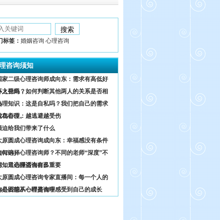
门标签：
婚姻咨询 心理咨询
理咨询须知
国家二级心理咨询师成向东：需求有高低好
坏之分吗？
外人视角，如何判断其他两人的关系是否相
熟
心理知识：这是自私吗？我们把自己的需求
放在首位。
鸵鸟心理：越逃避越受伤
强迫给我们带来了什么
太原圆成心理咨询成向东：幸福感没有条件
0204）
如何选择心理咨询师？不同的老师“深度”不
同，只选择适合自己
你知道心理咨询有多重要
太原圆成心理咨询专家直播间：每一个人的
内心困惑不一样是合理
你是否能从心理咨询中感受到自己的成长