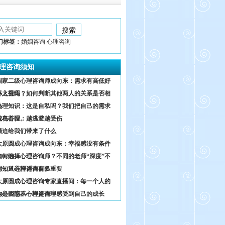
门标签：
婚姻咨询 心理咨询
理咨询须知
国家二级心理咨询师成向东：需求有高低好
坏之分吗？
外人视角，如何判断其他两人的关系是否相
熟
心理知识：这是自私吗？我们把自己的需求
放在首位。
鸵鸟心理：越逃避越受伤
强迫给我们带来了什么
太原圆成心理咨询成向东：幸福感没有条件
0204）
如何选择心理咨询师？不同的老师“深度”不
同，只选择适合自己
你知道心理咨询有多重要
太原圆成心理咨询专家直播间：每一个人的
内心困惑不一样是合理
你是否能从心理咨询中感受到自己的成长