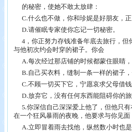
的秘密，使她不敢太放肆：
C.什么也不做，你和珍妮是好朋友，
D.请催眠专家使你忘记一切秘密。
4，你正努力存钱准备年底去旅行，但
与他初次约会时穿的裙子。你会
A.每次经过那店铺的时候都蒙住眼睛
B.自己买衣料，缝制一条一样的裙子
C.不顾一切买下它，宁愿哀求父母借
D.放弃它，没有任何东西能阻碍你的
5.你深信自己深深爱上他了，但他只
在一个狂风暴雨的夜晚，他要求与你见面
A.立即冒着雨去找他，纵然数小时也