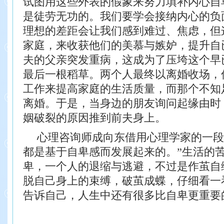
试图用这些外表的假象来努力填补内心自
是徒劳无功的。我们要学会接纳内心的负
理想的差距会让我们感到难过、焦虑，但
家庭，来收获他们的美慕与嫉妒，提升自
夫的父亲突发重病，这成为了压垮这个早
最后一根稻草。
两个人最终以离婚收场，
工作来提高
家庭的生活质量，而那个不知
离婚。于是，
当身边的朋友询问起缘由时
姻破裂的原
因推到前夫身上。
心理咨询师成向东借用心理学家的一段
都是基于自卑感而
发展起来的。”生活的
卑，一个人的退缩
与逃避，不过是作茧自
脱自己身上的束缚，
破茧成蝶，仔细看一
告诉自己，人生中
还有很多比自卑更重要