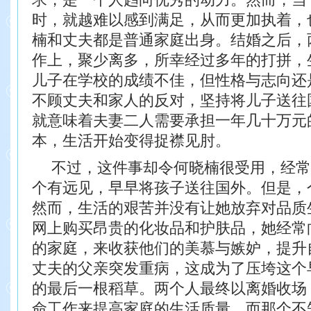
时，就越难以感到满足，从而更加执着，
楠和丈夫都是普通家庭出身。结婚之后，
作上，聚少离多，所幸经过多年的打拼，
儿子在学校的成绩不佳，但性格与志向还
不顾丈夫和家人的反对，坚持将儿子送往
就意味着夫妻二人需要承担一年几十万元
本，生活开始变得捉襟见肘。
不过，这件事却令何晓楠很受用，经常
个有远见，早早将孩子送往国外。但是，
然而，生活的艰苦并没有让她放弃对品质
网上购买昂贵的化妆品和护肤品，她经常
的家庭，来收获他们的美慕与嫉妒，提升
丈夫的父亲突发重病，这成为了压垮这个
的最后一根稻草。
两个人最终以离婚收场
命工作来提高
家庭的生活质量，而那个不