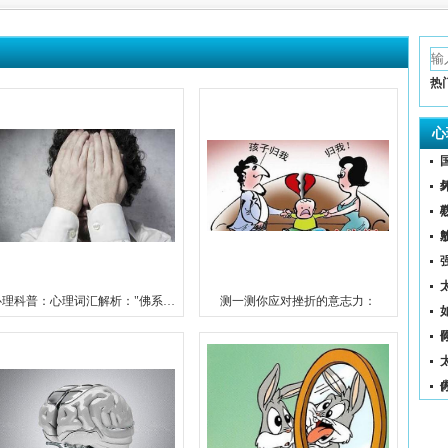
热
心
心理科普：心理词汇解析："佛系和躺平"
测一测你应对挫折的意志力：
（