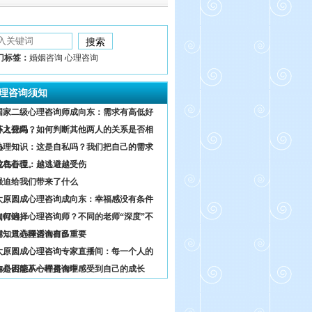
门标签：
婚姻咨询 心理咨询
理咨询须知
国家二级心理咨询师成向东：需求有高低好
坏之分吗？
外人视角，如何判断其他两人的关系是否相
熟
心理知识：这是自私吗？我们把自己的需求
放在首位。
鸵鸟心理：越逃避越受伤
强迫给我们带来了什么
太原圆成心理咨询成向东：幸福感没有条件
0204）
如何选择心理咨询师？不同的老师“深度”不
同，只选择适合自己
你知道心理咨询有多重要
太原圆成心理咨询专家直播间：每一个人的
内心困惑不一样是合理
你是否能从心理咨询中感受到自己的成长