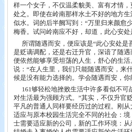
样
一个女子，不仅温柔貌美、富有才情，
处之。即使在岭南那样水土不好的地方生
似水。词的后半阙写到：“万里归来颜愈
梅香。试问岭南应不好，却道，此心安处
所谓随遇而安，便应该是“此心安处是
是贬谪调配，还是右迁升官，深谙了随遇
便依然能够享受坦荡的人生，舒心的生活
说：“在人生里，我们只能随遇而安，来
候是没有能力选择的。学会随遇而安，你
161够轻松地挫败生活中许多看似不可
对生活最为强顾
方式。”
其实，不仅升官
平凡的普通人同样要经历过的过程。刚从
适应与原本校园生活完全不同的社会：境
士需要适应新的公司，新的工作环境：从
结婚走入离婚的人也需要适应新的生活环