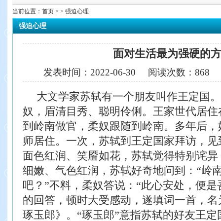
当前位置：
首页
> > 强迫心理
强迫心理
面对生活最为强硬的
发表时间：
2022-06-30
阅读次数：
868
大文学家苏轼有一个朋友叫作王定国。
奴，眉清目秀、聪明伶俐。王家世代居住
到岭南做官，柔奴跟随到岭南。多年后，
师居住。
一次，苏轼到王定国家拜访，见
面色红润、笑靥如花，苏轼觉得特别诧异
细嫩、气色红润，苏轼好奇地问到：“岭
吧？”不料，柔奴答说：“此心安处，便
是
的回答，顿时大受感动，遂填词一首，名
琢玉郎》。“琢玉郎”意指苏轼的好友王定