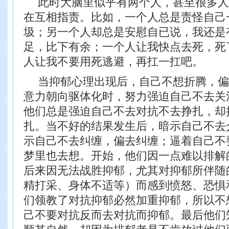
此时大脑里似乎有两个人，甚至很多人
在互相指
责。比如，一个人总是责怪自己
圾；另一个人却总是
安慰自已说，我还是
足，比下有余；一个人让我快点去
死，死
人让我不要用死逃避，再扛一扛吧。
当抑郁心理出现后，自己不想折腾，偏
意力朝向
驱体化时，努力强迫自己不去关
他们总是强迫自己不去对抗不去挣扎，却
扎。当不
好的结果发生后，暗示自己不去
示自己不去纠缠，偏
去纠缠；逼着自己不
梦里也去想。
开始，他们因一点难以排解
后来因无法战胜抑
郁，尤其对抑郁所伴随
精打采、身体不适等）而感到
愤怒、恐惧
们领教了对抗抑郁必然加重抑郁，所以不
己不要对抗反而去对抗而抑郁。最后他们