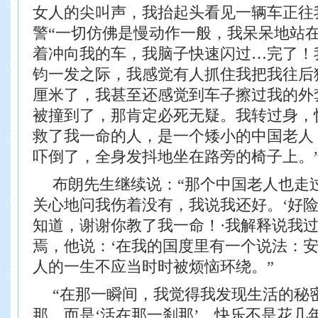
女人的尖叫声，我抬起头看见一辆车
正往
警
“一切仿佛是慢动作一般，我呆呆地站
着冲向我的车，我脑子快速闪过…完了！
钧一
发之际，我感觉有人抓住我把我往后
厘米了，我
甚至还感觉到车子擦过我的外
被撞到了，那肯定
必死无疑。我转过身，
救了我一命的人，是一个
矮小的中国老人
吓倒了，全身发抖地坐在路旁的椅子上。
布朗先生继续说：“那个中国老人也走
关心地问
我伤着没有，我说我还好。‘好险
知道，谢谢
你教了我一命！·我解释说我
焉，他说：‘在我
的国度里有一个说法：安
人的一生不应当时时
被烦恼环绕。”
“在那一瞬间，我觉得我发现生活的秘
那，
而是‘活在那一刹那’。
快乐不是花几