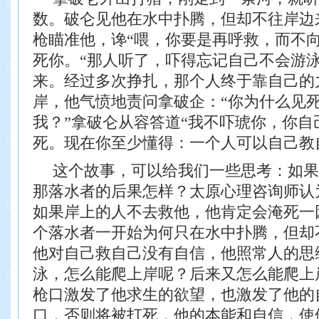
数。
破仑见他在水中扑腾，但却不往岸边
枪瞄准他，谗
“喂，你要是再呼救，而不
死你。“那人听了，
吓得忘记自己不会游
来。经过多次挣扎，那个
人终于靠自己的
岸，他气愤地责问拿破企：“你
为什么见
我？”拿破仑从容答道“我不吓琥你，
你自
死。现在你至少懂得：一个人可以自己教
这个故事，可以给我们一些思考：如果
那落
水者的后果怎样？太原心理咨询师认
如果岸上的人不去救他，他肯定会
淹死一
个落水者一开始为何只在水中扑腾，但
却
他对自己救自己没有自信，他照常人的思
泳，怎么能爬上岸呢？后来又怎么能爬上
枪口激发了他求生的欲望，也激发了他的
口，否则将被打死，他的本能和自信，使