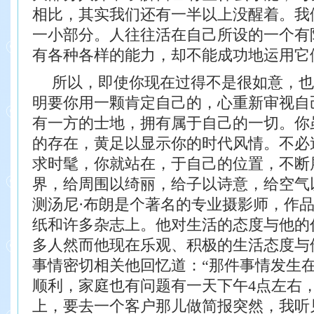
相比，其实我
们还有一半以上没醒着。我
一小部分。人往往活
在自己所设的一个有
有各种各样的能力，却不能
成功地运用它
所以，即使你现在过得不是很如意，也
明
要你用一颗肯定自己的，心重新审视自
有一方
的士地，拥有属于自己的一切。你
的存在，黄足
以显示你的时代风情。不必
求时髦，你就站在，
于自己的位置，不断
界，给周围以绮丽，给子
以诗意，给空气
测
汤尼·布朗是个著名的专业摄影师，作
纸
和许多杂志上。他对生活的态度与他的
多人然
而他现在乐观、积极的生活态度与
事情密切相关
他回忆道：“那件事情发生在
顺利，家庭也有问题
有一天下午4点左右
上，要去一个客户那儿做简报
突然，我听