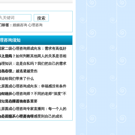
门标签：
婚姻咨询 心理咨询
理咨询须知
国家二级心理咨询师成向东：需求有高低好
坏之分吗？
外人视角，如何判断其他两人的关系是否相
熟
心理知识：这是自私吗？我们把自己的需求
放在首位。
鸵鸟心理：越逃避越受伤
强迫给我们带来了什么
太原圆成心理咨询成向东：幸福感没有条件
0204）
如何选择心理咨询师？不同的老师“深度”不
同，只选择适合自己
你知道心理咨询有多重要
太原圆成心理咨询专家直播间：每一个人的
内心困惑不一样是合理
你是否能从心理咨询中感受到自己的成长