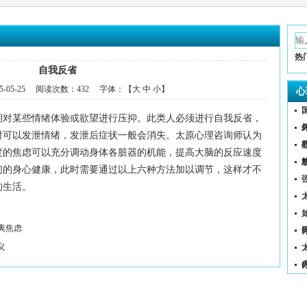
热
自我反省
5-05-25
阅读次数：
432 字体：【
大
中
小
】
心
期对某些情绪体验或欲望
进行压抑。此类人必须进行自我反省，
时可以发泄情绪，发泄后症状一般会消失。太原心理咨询师认为
度的焦虑可以充分调
动身体各脏器的机能，提高大脑的反应速度
们的身心健康，此时需要通过以上六种方法加
以调节，这样才不
的生活。
（
离焦虑
义