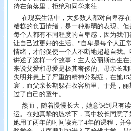
待在角落里，拒绝和同学来往。
在现实生活中，大多数人都对自卑存在
糟糕的负面情绪，是一种脆弱的表现。但
每个人都有不同程度的自卑感，因为我们
让自己过更好的生活。”自卑是每个人正
情绪，才能促使一个人不断地超越自我。
讲述了这样一个故事：
主人公丽斯出生在
来说父爱和母爱
是极其奢侈的。母亲长期
失明并患上了
严重的精神分裂症，在她1
寰，而父亲
长期躲在收容所里。于是，丽
过了自己
的童年。
然而，随着慢慢长大，她意识到只有读
运。在她真挚的恳求下，高中校长同意了
她用了两年的时间读完了4年的课程，并
奖学金，从而顺利地进入了哈佛大学。
是