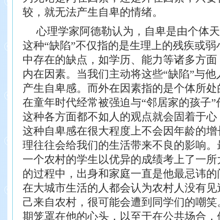
较，就无法产生自卑的情绪。
心理学家阿德勒认为，自卑是由个体天
这种“缺陷”不仅指的是生理上的残疾或弱
中存在的缺点，如学历、能力等诸多方面
内在因素。当我们主动将这些“缺陷”与他
产生自卑感。
而外在因素指的是个体所处
在童年
时代经常被强迫与“邻居家的孩子
这
种各方面都不如人的观点就会固着于心
这种自卑感在很大程度上不会因年龄的增
理往往会给我们的生活带来不良的影响。
一个农村的学生以优异的成绩考上了一所
的过程中，出身和家庭一直是他最忌讳的
在大城市生活的人都会认为农村人没有
见
己来自农村，很可能会遭到同学们的
嘲笑
期笼罩在他的心头，以至于在公共
场合，