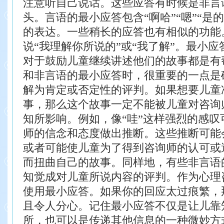
注意听自己说话。这些应答有时候是
非言
头。言语的最小应答包含“啊哈”“嗯”“是的
的表达。
一些稍长的应答也有相似的功能
说“我理解你所说
的”或“我了解”。
最小应
对于鼓励儿童继续讲述他们的故事都是有
和非言语的最小应答时，很重要的一点是
解为肯定或否定性的评判。如果想要儿童
事，那
么这个故事一定不能被儿童对咨询
知所影响。例如，像
“哇”这样强烈的感
师的信念和态度做出推断。这些
推断可能
或者可能使儿童为了得到咨询师的认可或
而扭曲自己的故事。同样地，有些非言语
知觉成对儿童所说内容的评判。
作为心理
使用最小应答。如果你的回应太过痕繁，
且令人分心。记住最小应答不仅是让儿靠
所，也可以是传递其他信息的一种微妙方