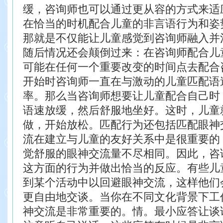
缓，咨询师也可以通过更从容的方式来
适
在恰当的时机配合儿童的非言语行为和姿
那
就是不仅能让儿童感觉到咨询师融入并
随后情况还会颠
倒过来：在咨询师配合儿
可能在任何一个重要改变的时
间点去配合
开始时咨询师一直在与激动的儿童匹配语
率。那么当咨询师想要让儿童配合自己时
语速放缓，然后舒服地坐好。这时，儿童
做，开始
放松。
匹配行为还包括匹配眼神
流在建立与儿童的友好关
系中是很重要的
觉舒服的眼神交流量不尽相同。因此，咨
这方面的行为并做出恰当的反应。有些儿
到某个活动中以回避眼神交流，这样他们
更自由
地交谈。当你在不同文化背景下工
神交流是非常重要的。
情。最小应答让谈