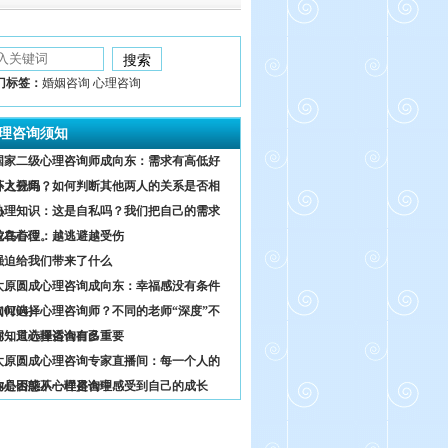
门标签：
婚姻咨询 心理咨询
理咨询须知
国家二级心理咨询师成向东：需求有高低好
坏之分吗？
外人视角，如何判断其他两人的关系是否相
熟
心理知识：这是自私吗？我们把自己的需求
放在首位。
鸵鸟心理：越逃避越受伤
强迫给我们带来了什么
太原圆成心理咨询成向东：幸福感没有条件
0204）
如何选择心理咨询师？不同的老师“深度”不
同，只选择适合自己
你知道心理咨询有多重要
太原圆成心理咨询专家直播间：每一个人的
内心困惑不一样是合理
你是否能从心理咨询中感受到自己的成长