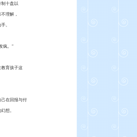
录制十盘以
亲不理解，
动手。
发疯。”
在教育孩子这
自己在回报与付
的幻想。