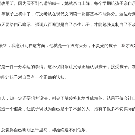
就改用听。因为买不到合适的磁带，她就亲自上阵，每个学期给孩子亲自
，等孩子上初中了，每次考试在现代文阅读一块都基本不能得分。
这位母
每天要给自己暗示、强调八百遍那是自己亲生儿子，才能勉强克制自己不
最终，我意识到在这方面，他就是一个没有天分，不灵光的孩子，我才没
在是一件十分幸运的事情。这不仅能够让父母正确认识孩子，接受孩子。
也能让孩子对自己有一个正确的认知。
的人，却一定还要想方设法，削尖了脑袋将其培养成精英。结果不仅会让
营造一个假象，让孩子误以为自己是个了不起的人，抱有了很多不切实际
。总觉得自己明明是千里马，却始终遇不到伯乐。