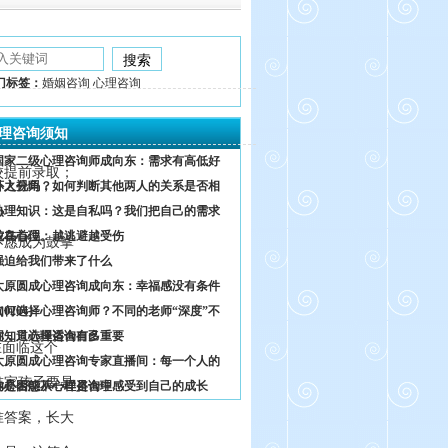
门标签：
婚姻咨询 心理咨询
理咨询须知
国家二级心理咨询师成向东：需求有高低好
校提前录取；
坏之分吗？
外人视角，如何判断其他两人的关系是否相
熟
心理知识：这是自私吗？我们把自己的需求
放在首位。
鸵鸟心理：越逃避越受伤
不愿成为鼓掌
强迫给我们带来了什么
太原圆成心理咨询成向东：幸福感没有条件
0204）
如何选择心理咨询师？不同的老师“深度”不
同，只选择适合自己
你知道心理咨询有多重要
在面临这个
太原圆成心理咨询专家直播间：每一个人的
谁家孩子要是
内心困惑不一样是合理
你是否能从心理咨询中感受到自己的成长
准答案，长大