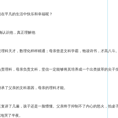
能在平凡的生活中快乐和幸福呢？
正确认识他，真正理解他
是理科天才，数理化样样精通；母亲曾是文科学霸，饱读诗书，才高八斗
负责理科，母亲负责文科，坚信一定能够将其培养成一个出类拔萃的尖子
继承了父亲的文科基因，母亲的理科才能。
反复讲了几遍，孩子还是一脸懵懂。父亲终于抑制不了内心的怒火，拍桌
屈地哭了半夜。