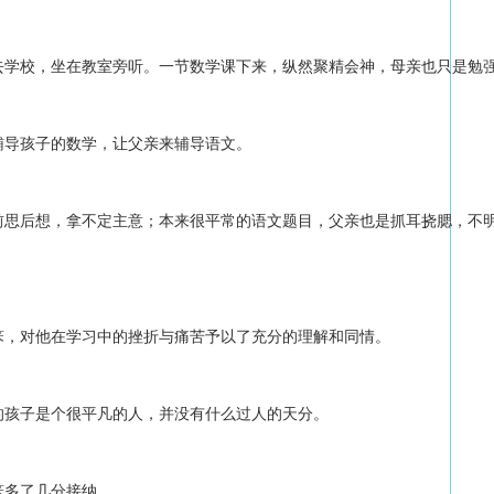
去学校，坐在教室旁听。一节数学课下来，纵然聚精会神，母亲也只是勉
辅导孩子的数学，让父亲来辅导语文。
前思后想，拿不定主意；本来很平常的语文题目，父亲也是抓耳挠腮，不
笨，对他在学习中的挫折与痛苦予以了充分的理解和同情。
的孩子是个很平凡的人，并没有什么过人的天分。
笨多了几分接纳。