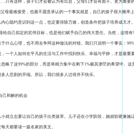
……只有这样，孩子们才会被认为有出息，父母们才会有面子。更为重要
国父母最难接受，也最不愿意承认的一个事实就是，自己的孩子很大概率
从内心隐约意识到这一点，也定要排除万难，创造条件把孩子培养成天才。
父母给自己拟定的宏伟目标，也是他们赋予自己的伟大责任。当然，这情有
于什么心理，也不用去争辩这种做法的对错。我们只说明一个事实：99%
说，一个人如何在平凡的生活与工作中找到快乐、幸福与平静，才是最重
忽略了这99%的部分，而是将精力集中在剩下1%极其渺茫的希望中。这
很多人悲剧的开端。所以，我们很多人过得并不快乐。
与自己和解的机会
从小就立志要让自己的孩子出类拔萃。儿子还在小学阶段，她就软硬兼施
定每天都要读一篇名家的美文。