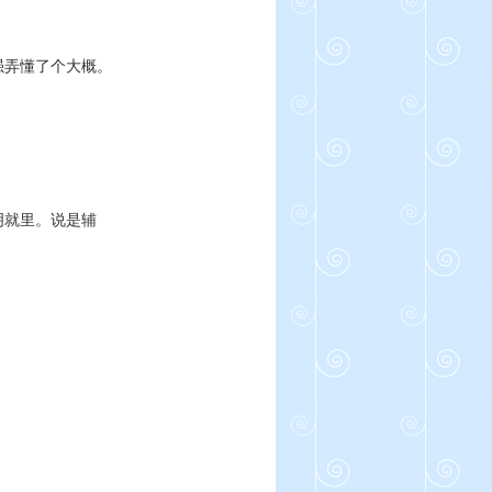
强弄懂了个大概。
明就里。说是辅