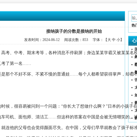
热
接纳孩子的分数是接纳的开始
发表时间：
2024-06-12
阅读次数：
853 字体：【
大
中
小
】
心
。高考、中考、期末考等，各种消息不停刷屏；身边某某学霸又被某某名
又考了第一名……
还是那个不好不坏、不紧不慢的普通娃……每个人都希望获得掌声，却都
（
时候，很容易被问到一个问题：“你长大了想做什么啊？”日本的小孩子
电车司机、面包师、清洁工……但这样的答案在中国是会被无情嘲笑的。
，就连他的父母也会觉得颜面尽失。在中国，父母们早早就教会了孩子标