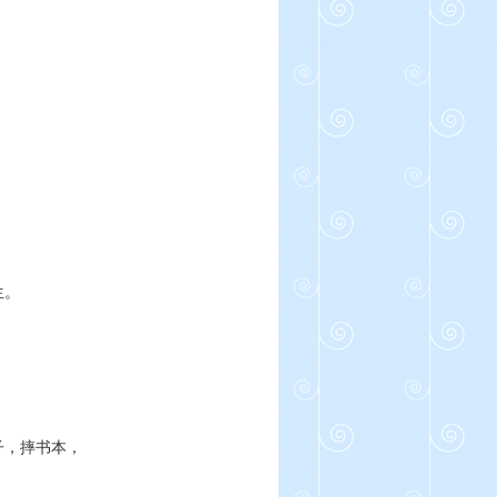
。
生。
子，摔书本，