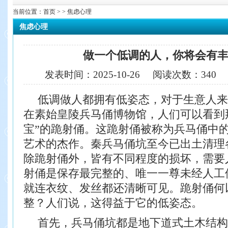
当前位置：
首页
> > 焦虑心理
焦虑心理
做一个低调的人，你将会有
发表时间：
2025-10-26
阅读次数：
340
低调做人都拥有低姿态，对于生意人来
在素
始皇陵兵马俑博物馆，人们可以看到
宝”的跪
射俑。这跪射俑被称为兵马俑中
艺术的杰作。
秦兵马俑坑至今已出土清理各
除跪射俑外，
皆有不同程度的损坏，需要
射俑是保存最完整的、
唯一一尊未经人工
就连衣纹、发丝都还清晰可见。
跪射俑何
整？人们说，这得益于它的低姿态。
首先，兵马俑坑都是地下道式土木结构