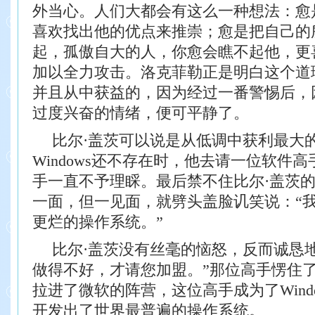
外当心。
人们大都会有这么一种想法：愈
喜欢找出他
的优点来推崇；愈是把自己的
起，孤傲自大的人，
你愈会瞧不起他，更
加以全力攻击。洛克菲勒正
是明白这个道
并且从中获益的，因为经过一番警
惕后，
过度兴奋的情绪，便可平静了。
比尔·盖茨可以说是从低调中获利最大
Windows还不存在时，他去请一位软件
手一直
不予理睬。最后禁不住比尔·盖茨的
一面，
但一见面，就劈头盖脸讥笑说：“
更烂的操
作系统。”
比尔·盖茨没有丝毫的恼怒，反而诚恳
做
得不好，才请您加盟。”那位高手愣住
拉进了
微软的阵营，这位高手成为了Wind
开发出了世界
最普遍的操作系统。