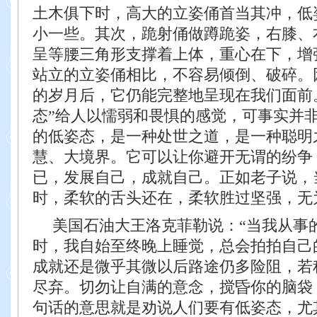
土木
俱下时，高大的立姿俑首当其冲，低
小一些。其次，
跪射俑做蹲跪姿，右膝、
呈等腰三角形支撑着上
体，重心在下，增
站立的立姿俑相比，不容易倾倒、
破碎。
的岁月后，它仍能完整地呈现在我们面前
态”给人以懦弱和畏惧的感觉，可事实并
的低姿态，是一种处世之道，是一种聪明
慧、大境界。它可以让你避开无谓的纷争
已，
发展自己，成就自己。正如老子说，
时，柔软的舌
头还在，柔软胜过坚强，无
美国石油大王洛克菲勒说：“当我从事
时，
我自始至终晚上睡觉，总会拍拍自己
成就还是
微乎其微以后路途仍多险阻，若
尽弃。切勿让
自满的意念，搅昏你的脑袋
句话的意思就是劝
说人们要有低姿态，尤